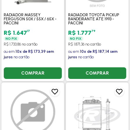
RADIADOR MASSEY
RADIADOR TOYOTA PICKUP
FERGUSON 50X / 55X / 65X -
BANDEIRANTE ATE 1993 -
PACCINI
PACCINI
17
79
R$ 1.647
R$ 1.777
NO PIX
NO PIX
R$ 1.733,86 no cartão
R$ 1.871,36 no cartão
ou em
10x de R$ 173,39 sem
ou em
10x de R$ 187,14 sem
juros
no cartão
juros
no cartão
COMPRAR
COMPRAR