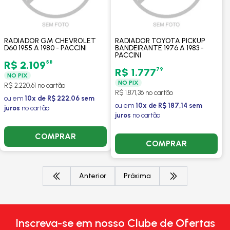
RADIADOR GM CHEVROLET
RADIADOR TOYOTA PICKUP
D60 1955 A 1980 - PACCINI
BANDEIRANTE 1976 A 1983 -
PACCINI
58
R$ 2.109
79
R$ 1.777
NO PIX
NO PIX
R$ 2.220,61 no cartão
R$ 1.871,36 no cartão
ou em
10x de R$ 222,06 sem
ou em
10x de R$ 187,14 sem
juros
no cartão
juros
no cartão
COMPRAR
COMPRAR
Anterior
Próxima
Inscreva-se em nosso Clube de Ofertas