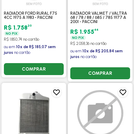
RADIADOR FORD RURAL F75
RADIADOR VALMET / VALTRA
4CC 1975 A 1983 - PACCINI
68 / 78 / 88 / 685 / 785 1977 A
2001 - PACCINI
20
R$ 1.758
44
R$ 1.955
NO PIX
NO PIX
R$ 1.850,74 no cartão
R$ 2.058,36 no cartão
ou em
10x de R$ 185,07 sem
ou em
10x de R$ 205,84 sem
juros
no cartão
juros
no cartão
COMPRAR
COMPRAR