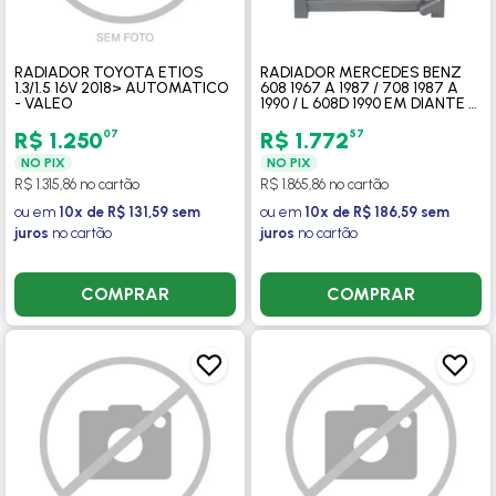
RADIADOR TOYOTA ETIOS
RADIADOR MERCEDES BENZ
1.3/1.5 16V 2018> AUTOMATICO
608 1967 A 1987 / 708 1987 A
- VALEO
1990 / L 608D 1990 EM DIANTE /
L 708E 1990 - PACCINI
07
57
R$ 1.250
R$ 1.772
NO PIX
NO PIX
R$ 1.315,86 no cartão
R$ 1.865,86 no cartão
ou em
10x de R$ 131,59 sem
ou em
10x de R$ 186,59 sem
juros
no cartão
juros
no cartão
COMPRAR
COMPRAR