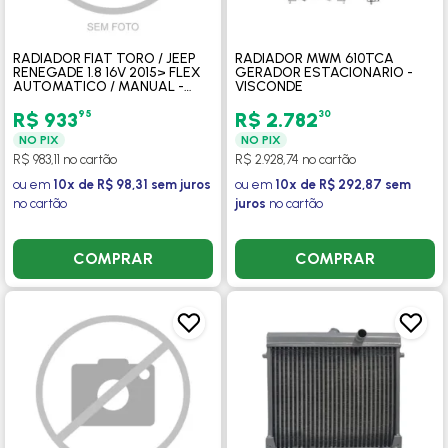
RADIADOR FIAT TORO / JEEP
RADIADOR MWM 610TCA
RENEGADE 1.8 16V 2015> FLEX
GERADOR ESTACIONARIO -
AUTOMATICO / MANUAL -
VISCONDE
VALEO
95
30
R$ 933
R$ 2.782
NO PIX
NO PIX
R$ 983,11 no cartão
R$ 2.928,74 no cartão
ou em
10x de R$ 98,31 sem juros
ou em
10x de R$ 292,87 sem
no cartão
juros
no cartão
COMPRAR
COMPRAR