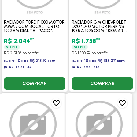
RADIADOR FORD F1000 MOTOR
RADIADOR GM CHEVROLET
MWM / COM BOCAL TORTO
D20 / D40 MOTOR PERKINS
1992 EM DIANTE - PACCINI
1985 A 1996 COM / SEM AR -
PACCINI
27
20
R$ 2.044
R$ 1.758
NO PIX
NO PIX
R$ 2.151,86 no cartão
R$ 1.850,74 no cartão
ou em
10x de R$ 215,19 sem
ou em
10x de R$ 185,07 sem
juros
no cartão
juros
no cartão
COMPRAR
COMPRAR