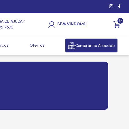
0
SA DE AJUDA?
BEM VINDO(a)!
206-7600
rcas
Ofertas
Comprar no Atacado