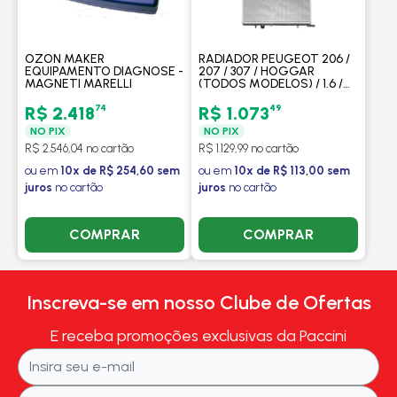
OZON MAKER
RADIADOR PEUGEOT 206 /
EQUIPAMENTO DIAGNOSE -
207 / 307 / HOGGAR
MAGNETI MARELLI
(TODOS MODELOS) / 1.6 /
CITROEN C4 1.6 / XSARA
PICASSO / COM / SEM AR /
74
49
R$ 2.418
R$ 1.073
MANUAL - BEHR HELLA
NO PIX
NO PIX
R$ 2.546,04 no cartão
R$ 1.129,99 no cartão
ou em
10x de R$ 254,60 sem
ou em
10x de R$ 113,00 sem
juros
no cartão
juros
no cartão
COMPRAR
COMPRAR
Inscreva-se em nosso Clube de Ofertas
E receba promoções exclusivas da Paccini