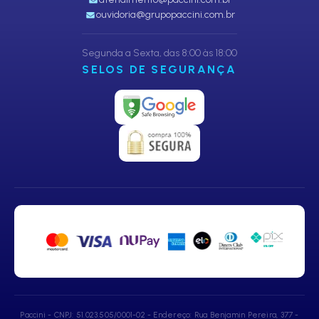
ouvidoria@grupopaccini.com.br
Segunda a Sexta, das 8:00 às 18:00
SELOS DE SEGURANÇA
Paccini - CNPJ: 51.023.505/0001-02 - Endereço: Rua Benjamin Pereira, 377 -