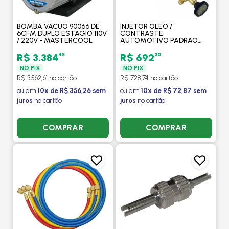
BOMBA VACUO 90066 DE
INJETOR OLEO /
6CFM DUPLO ESTAGIO 110V
CONTRASTE
/ 220V - MASTERCOOL
AUTOMOTIVO PADRAO
1/4"FFL X 1/4"MFL -
MASTERCOOL
48
30
R$ 3.384
R$ 692
NO PIX
NO PIX
R$ 3.562,61 no cartão
R$ 728,74 no cartão
ou em
10x de R$ 356,26 sem
ou em
10x de R$ 72,87 sem
juros
no cartão
juros
no cartão
COMPRAR
COMPRAR