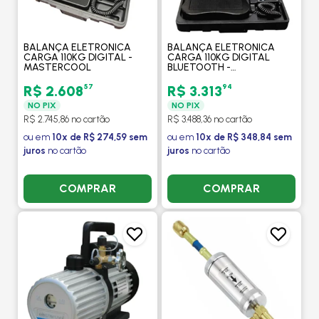
BALANÇA ELETRONICA
BALANÇA ELETRONICA
CARGA 110KG DIGITAL -
CARGA 110KG DIGITAL
MASTERCOOL
BLUETOOTH -
MASTERCOOL
57
94
R$ 2.608
R$ 3.313
NO PIX
NO PIX
R$ 2.745,86 no cartão
R$ 3.488,36 no cartão
ou em
10x de R$ 274,59 sem
ou em
10x de R$ 348,84 sem
juros
no cartão
juros
no cartão
COMPRAR
COMPRAR