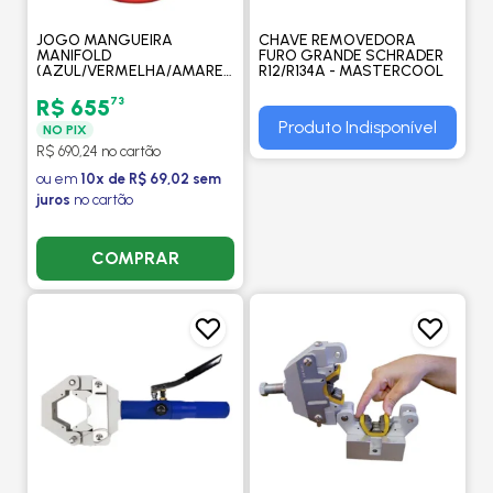
JOGO MANGUEIRA
CHAVE REMOVEDORA
MANIFOLD
FURO GRANDE SCHRADER
(AZUL/VERMELHA/AMARELA)
R12/R134A - MASTERCOOL
COMPR. 72" (180CM)
CONEXAO 1/4"SAE -
73
R$ 655
MASTERCOOL
Produto Indisponível
NO PIX
R$ 690,24 no cartão
ou em
10x de R$ 69,02 sem
juros
no cartão
COMPRAR