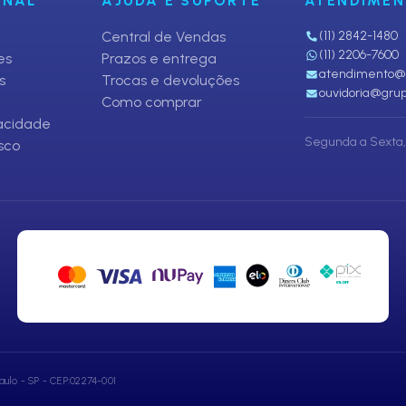
ONAL
AJUDA E SUPORTE
ATENDIME
i
Central de Vendas
(11) 2842-1480
(11) 2206-7600
es
Prazos e entrega
atendimento@p
s
Trocas e devoluções
ouvidoria@grup
Como comprar
vacidade
Segunda a Sexta, 
sco
aulo - SP - CEP:02274-001