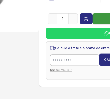
−
+
Calcule o frete e o prazo de entr
CA
Não sei meu CEP