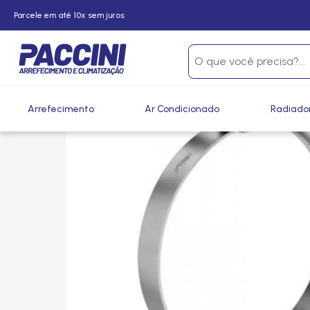
Parcele em até 10x sem juros
Página inicial
/
Produtos
/
Arrefecimento
/
Mangueiras, Tub
Arrefecimento
Ar Condicionado
Radiado