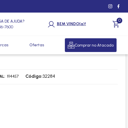
0
SA DE AJUDA?
BEM VINDO(a)!
206-7600
rcas
Ofertas
Comprar no Atacado
L 1.3 / 4 X 2.1 / 4 (44X57) -
Código:
32284
AL
194457