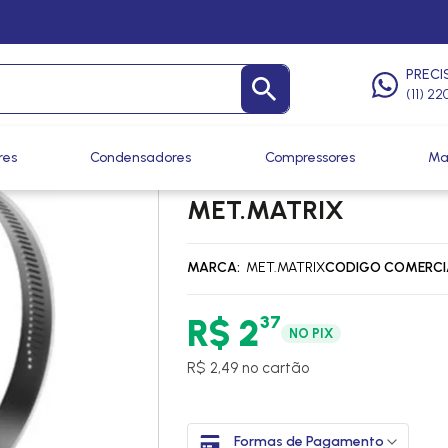
os e Abraçadeiras
/
Abraçadeiras
PRECI
(11) 2
res
Condensadores
Compressores
Ma
ABRACADEIRA UNIVERSA
MET.MATRIX
MARCA
MET.MATRIX
CODIGO COMERCI
37
R$ 2
NO PIX
R$ 2,49 no cartão
Formas de Pagamento