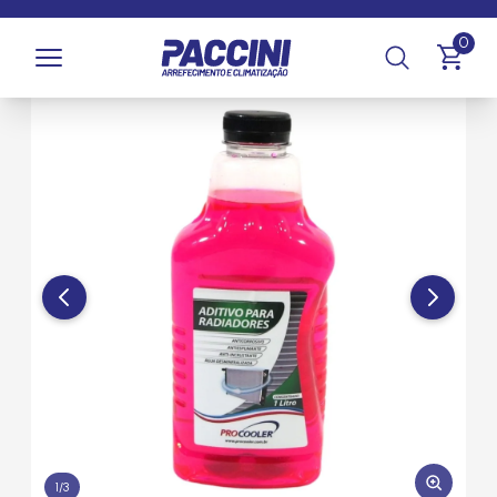
Página inicial
/
Produtos
/
Arrefecimento
/
Fluidos e Aditivos
0
1
/
3