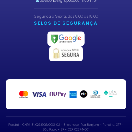
ouvidoria@grupopaccini.com.br
Segunda a Sexta, das 8:00 às 18:00
SELOS DE SEGURANÇA
Paccini - CNPJ: 51.023.505/0001-02 - Endereço: Rua Benjamin Pereira, 377 -
São Paulo - SP - CEP:02274-001