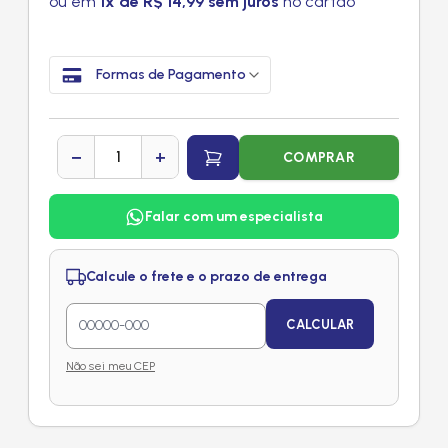
ou em
1x de R$ 14,99 sem juros
no cartão
Formas de Pagamento
−
+
COMPRAR
Falar com um especialista
Calcule o frete e o prazo de entrega
CALCULAR
Não sei meu CEP