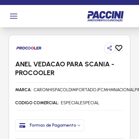
Página inicial
/
Produtos
/
Arrefecimento
/
Acessórios para
Montagem de Radiador
/
Anéis e Borrachas de Vedação
ANEL VEDACAO PARA SCANIA -
PROCOOLER
MARCA
CARON
HISPACOLD
IMPORTADO
JFC
MHM
NACIONAL
P
CODIGO COMERCIAL
ESPECIAL
ESPECIAL
Formas de Pagamento