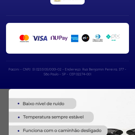
Paccini - CNPJ: 51.023.505/0001-02 - Endereço: Rua Benjamin Pereira, 377 -
São Paulo - SP - CEP:02274-001