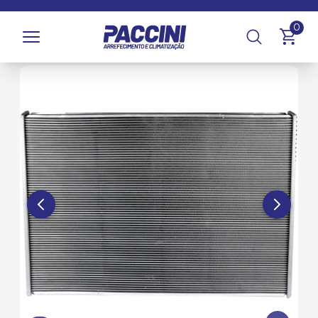
Página inicial
/
Produtos
/
Arrefecimento
/
Blocos e Colmeias
0
/
Blocos de Radiador (Alumínio)