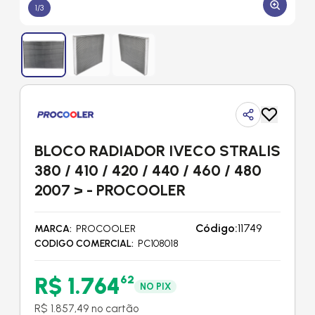
1
/
3
BLOCO RADIADOR IVECO STRALIS
380 / 410 / 420 / 440 / 460 / 480
2007 > - PROCOOLER
Código:
11749
MARCA
PROCOOLER
CODIGO COMERCIAL
PC108018
R$ 1.764
62
NO PIX
R$ 1.857,49 no cartão