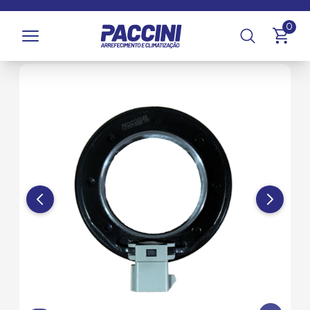
Página inicial
/
Produtos
/
Climatização
/
Compressores e
0
Componentes
/
Bobinas Magnéticas