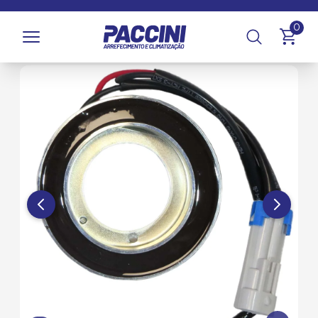
Página inicial
/
Produtos
/
Climatização
/
Compressores e
0
Componentes
/
Bobinas Magnéticas