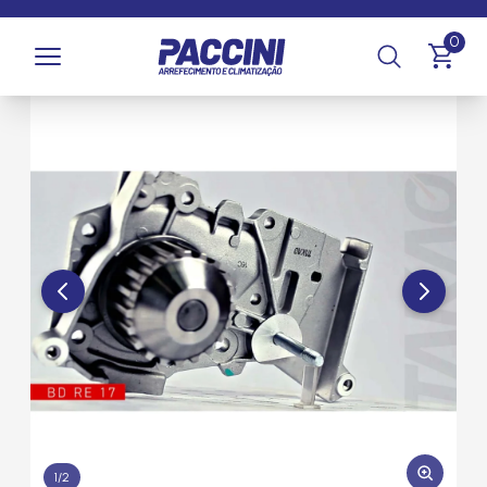
Página inicial
/
Produtos
/
Arrefecimento
/
Bombas d'Água
0
1
/
2