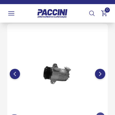
Página inicial
/
Produtos
/
Climatização
/
Compressores e
0
Componentes
/
Compressores