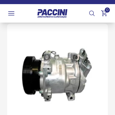
Página inicial
/
Produtos
/
Climatização
/
Compressores e
0
Componentes
/
Compressores