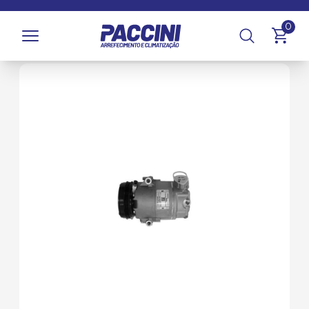
Página inicial
/
Produtos
/
Climatização
/
Compressores e
0
Componentes
/
Compressores