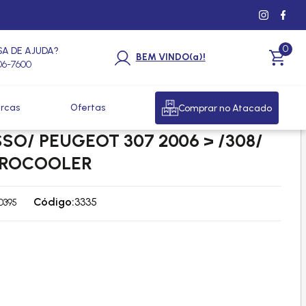
0
SA DE AJUDA?
BEM VINDO(a)!
206-7600
rcas
Ofertas
Comprar no Atacado
 PALLAS/ VTR HATCH/ C4
SO/ PEUGEOT 307 2006 > /308/
- PROCOOLER
Código:
3335
0395