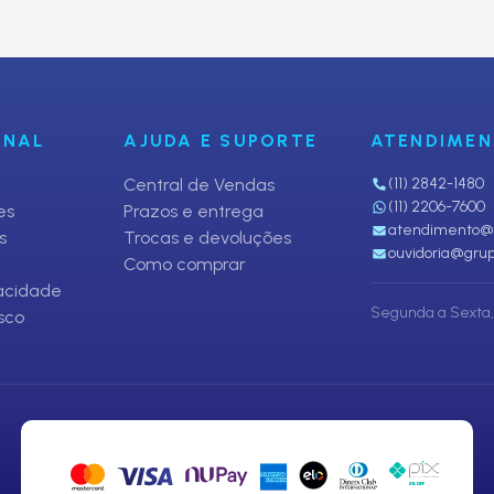
fertas
ONAL
AJUDA E SUPORTE
ATENDIME
i
Central de Vendas
(11) 2842-1480
(11) 2206-7600
es
Prazos e entrega
atendimento@p
s
Trocas e devoluções
ouvidoria@grup
Como comprar
vacidade
Segunda a Sexta, 
sco