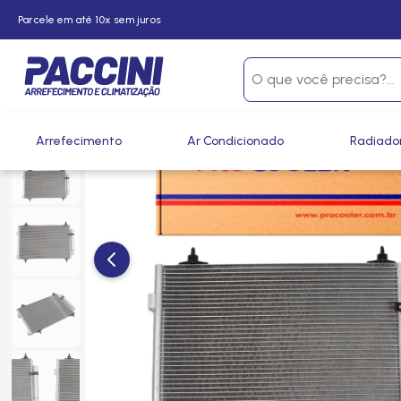
Parcele em até 10x sem juros
Página inicial
/
Produtos
/
Climatização
/
Condensadores
Arrefecimento
Ar Condicionado
Radiado