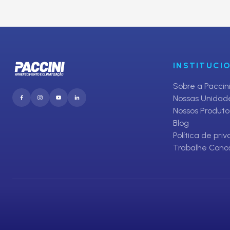
Inscreva-se em nosso Clube de O
E receba promoções exclusivas da Paccini
INSTITUCI
Sobre a Paccin
Nossas Unidad
Nossos Produto
Blog
Política de pri
Trabalhe Cono