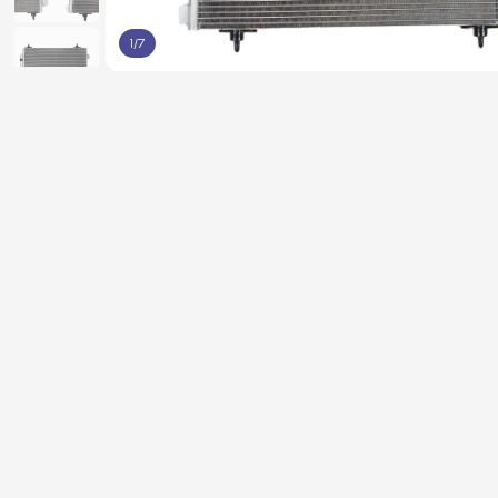
1
/
7