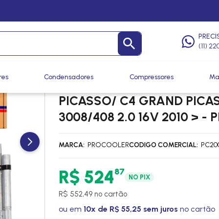
PRECI
(11) 2
res
Condensadores
Compressores
Ma
CONDENSADOR CITROEN C4
PICASSO/ C4 GRAND PICAS
3008/408 2.0 16V 2010 > 
MARCA
PROCOOLER
CODIGO COMERCIAL
PC20
87
R$ 524
NO PIX
R$ 552,49 no cartão
ou em
10x de R$ 55,25 sem juros
no cartão