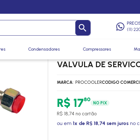
ndas
/
Conexões Fêmea O-Ring
PRECI
(11) 2
res
Condensadores
Compressores
Ma
CONEXAO 90º FEMEA
VALVULA DE SERVICO
MARCA
PROCOOLER
CODIGO COMERCI
80
R$ 17
NO PIX
R$ 18,74 no cartão
ou em
1x de R$ 18,74 sem juros
no c