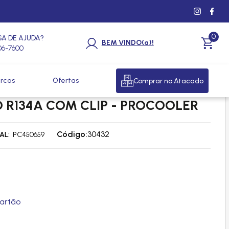
0
SA DE AJUDA?
BEM VINDO(a)!
206-7600
rcas
Ofertas
Comprar no Atacado
 ALUMINIO 06MM O'RING
 R134A COM CLIP - PROCOOLER
Código:
30432
AL
PC450659
artão