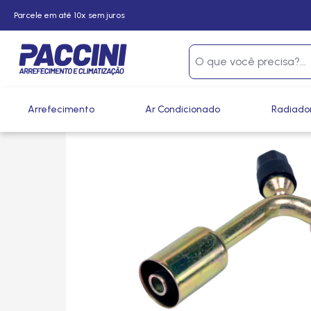
Parcele em até 10x sem juros
Página inicial
/
Produtos
/
Climatização
/
Conexões e Eme
Arrefecimento
Ar Condicionado
Radiado