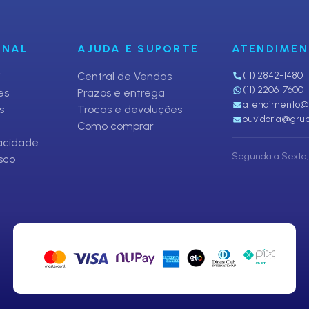
ONAL
AJUDA E SUPORTE
ATENDIME
i
Central de Vendas
(11) 2842-1480
(11) 2206-7600
es
Prazos e entrega
atendimento@p
s
Trocas e devoluções
ouvidoria@grup
Como comprar
vacidade
Segunda a Sexta, 
sco