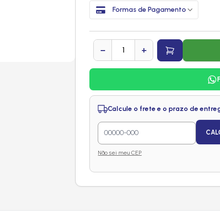
Formas de Pagamento
−
+
Calcule o frete e o prazo de entre
CAL
Não sei meu CEP