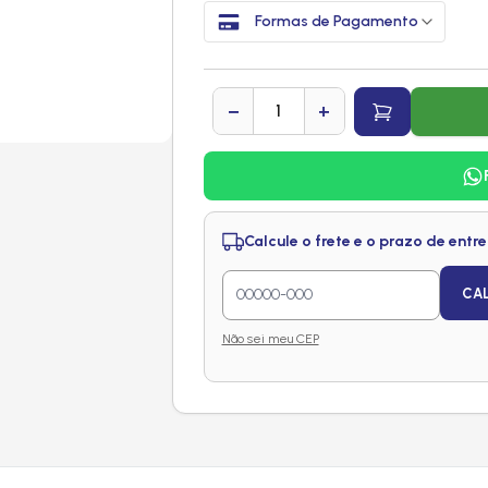
Formas de Pagamento
−
+
Calcule o frete e o prazo de entr
CA
Não sei meu CEP