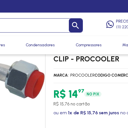
ndas
/
Conexões Fêmea O-Ring
PRECI
(11) 2
res
Condensadores
Compressores
Ma
CONEXAO 90º FEMEA
CLIP - PROCOOLER
MARCA
PROCOOLER
CODIGO COMERC
97
R$ 14
NO PIX
R$ 15,76 no cartão
ou em
1x de R$ 15,76 sem juros
no 