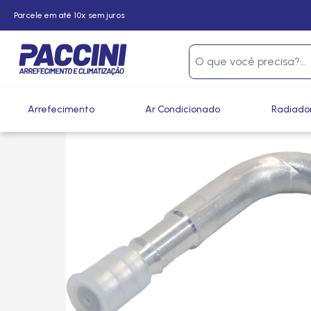
Parcele em até 10x sem juros
Página inicial
/
Produtos
/
Climatização
/
Conexões e Eme
Arrefecimento
Ar Condicionado
Radiado