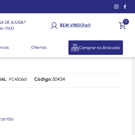
0
SA DE AJUDA?
BEM VINDO(a)!
206-7600
rcas
Ofertas
Comprar no Atacado
 ALUMINIO 08MM O'RING SEM
Código:
30434
IAL
PC450661
cartão