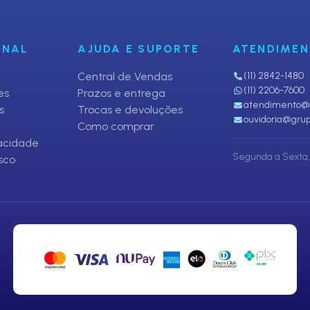
ONAL
AJUDA E SUPORTE
ATENDIME
i
Central de Vendas
(11) 2842-1480
(11) 2206-7600
es
Prazos e entrega
atendimento@p
s
Trocas e devoluções
ouvidoria@grup
Como comprar
vacidade
Segunda a Sexta, 
sco