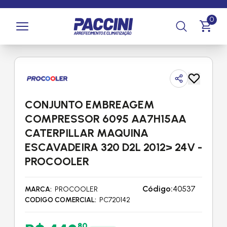
Página inicial
/
Produtos
/
Climatização
/
Compressores e
0
Componentes
/
Conjuntos de Embreagem de Compressor
CONJUNTO EMBREAGEM
COMPRESSOR 6095 AA7H15AA
CATERPILLAR MAQUINA
ESCAVADEIRA 320 D2L 2012> 24V -
PROCOOLER
Código:
40537
MARCA
PROCOOLER
CODIGO COMERCIAL
PC720142
80