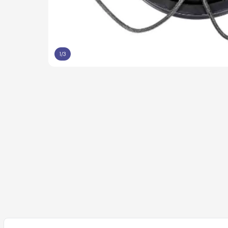
1
/
3