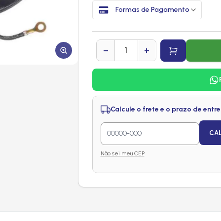
Formas de Pagamento
−
+
Calcule o frete e o prazo de entr
CA
Não sei meu CEP