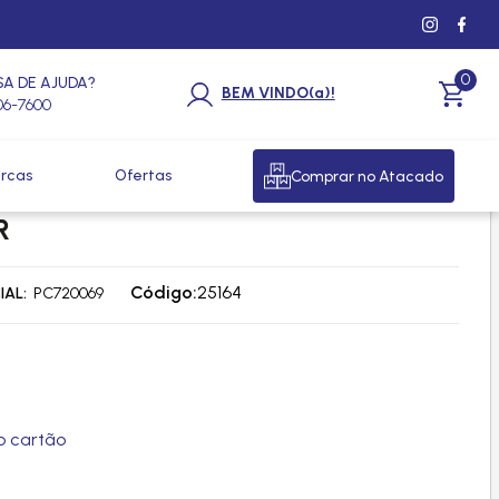
0
SA DE AJUDA?
BEM VINDO(a)!
206-7600
rcas
Ofertas
Comprar no Atacado
EM COMPRESSOR DN 6P 10P15
R
Código:
25164
IAL
PC720069
 cartão