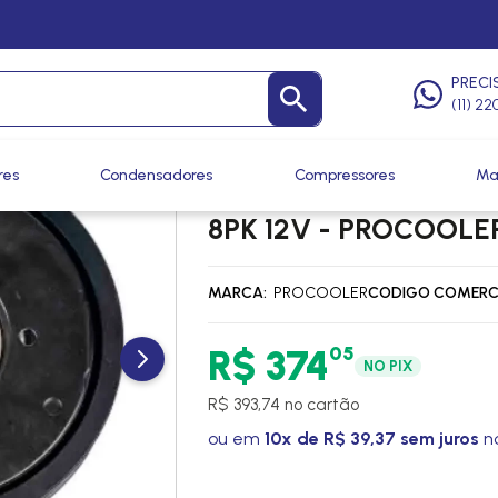
Componentes
/
Conjuntos de Embreagem de Compressor
PRECI
(11) 2
res
Condensadores
Compressores
Ma
CONJUNTO EMBREAG
8PK 12V - PROCOOLE
MARCA
PROCOOLER
CODIGO COMERC
05
R$ 374
NO PIX
R$ 393,74 no cartão
ou em
10x de R$ 39,37 sem juros
no