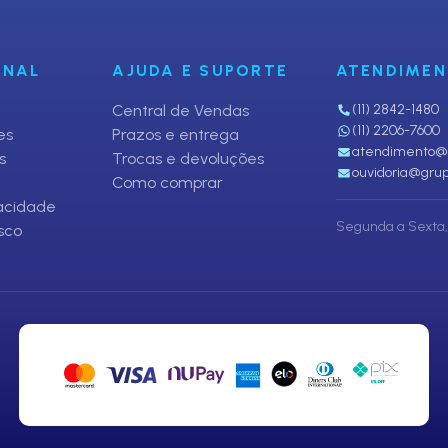
ONAL
AJUDA E SUPORTE
ATENDIME
i
Central de Vendas
(11) 2842-1480
(11) 2206-7600
es
Prazos e entrega
atendimento@p
s
Trocas e devoluções
ouvidoria@grup
Como comprar
vacidade
Segunda a Sexta, 
sco