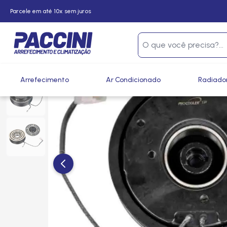
Parcele em até 10x sem juros
Página inicial
/
Produtos
/
Climatização
/
Compressores e 
Arrefecimento
Ar Condicionado
Radiado