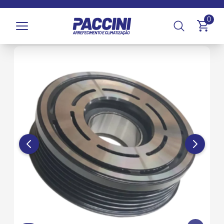
Página inicial
/
Produtos
/
Climatização
/
Compressores e
0
Componentes
/
Polias de Compressor