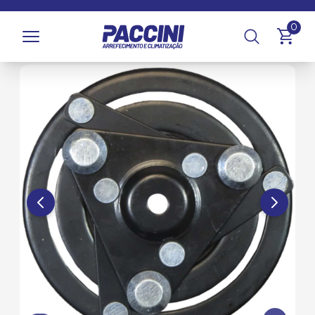
Página inicial
/
Produtos
/
Climatização
/
Compressores e
0
Componentes
/
Embreagens de Compressor