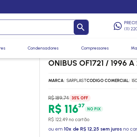
as
/
Defletores de Ventoinha
PRECI
(11) 2
res
Condensadores
Compressores
Ma
DEFLETOR MERCEDES BENZ
ONIBUS OF1721 / 1996 
MARCA
SARPLAST
CODIGO COMERCIAL
15
R$ 189,74
35% OFF
37
R$ 116
NO PIX
R$ 122,49 no cartão
ou em
10x de R$ 12,25 sem juros
no ca