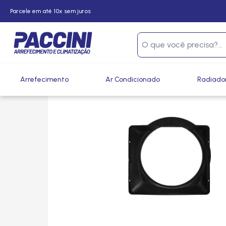
Parcele em até 10x sem juros
Página inicial
/
Produtos
/
Arrefecimento
/
GMV e Ventoinh
Arrefecimento
Ar Condicionado
Radiado