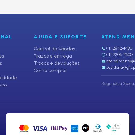
ONAL
AJUDA E SUPORTE
ATENDIME
i
Central de Vendas
(11) 2842-1480
(11) 2206-7600
es
Prazos e entrega
atendimento@p
s
Trocas e devoluções
ouvidoria@grup
Como comprar
vacidade
Segunda a Sexta, 
sco