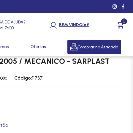
0
SA DE AJUDA?
BEM VINDO(a)!
206-7600
rcas
Ofertas
Comprar no Atacado
 L1218 / 1418 / 1620 / LK1620 /
A 2005 / MECANICO - SARPLAST
Código:
11737
0086
rtão