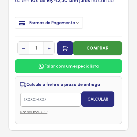
ou em
10x de R$ 42,50 sem juros
no cartão
Formas de Pagamento
−
+
COMPRAR
Falar com um especialista
Calcule o frete e o prazo de entrega
CALCULAR
Não sei meu CEP