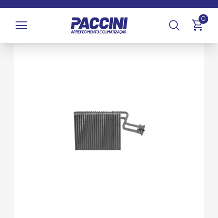
Página inicial
/
Produtos
/
Climatização
/
Evaporadores
0