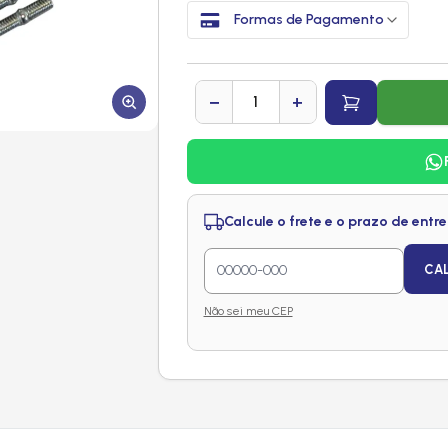
Formas de Pagamento
−
+
Calcule o frete e o prazo de entr
CA
Não sei meu CEP