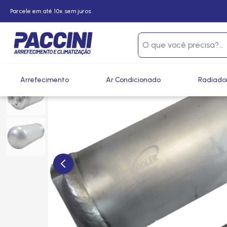
Parcele em até 10x sem juros
Página inicial
/
Produtos
/
Climatização
/
Filtros
/
Filtros S
Arrefecimento
Ar Condicionado
Radiado