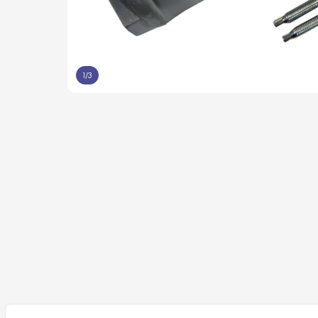
1
/
3