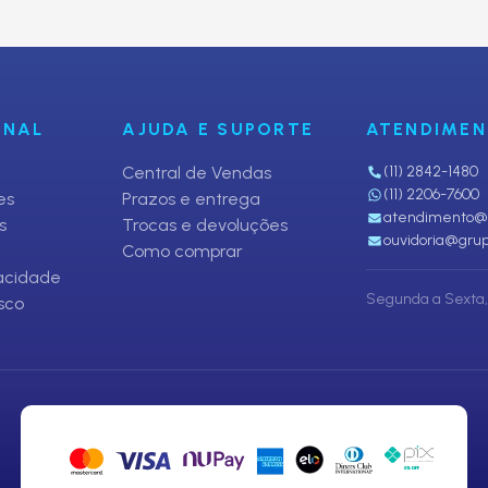
ONAL
AJUDA E SUPORTE
ATENDIME
i
Central de Vendas
(11) 2842-1480
(11) 2206-7600
es
Prazos e entrega
atendimento@p
s
Trocas e devoluções
ouvidoria@grup
Como comprar
vacidade
Segunda a Sexta, 
sco