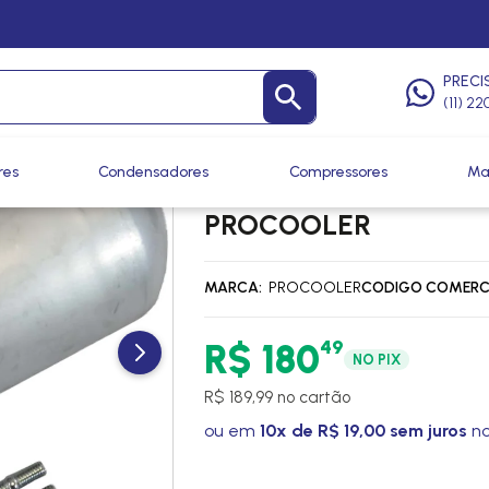
ecadores e Acumuladores
PRECI
(11) 2
res
Condensadores
Compressores
Ma
FILTRO SECADOR CAM
PROCOOLER
MARCA
PROCOOLER
CODIGO COMERC
49
R$ 180
NO PIX
R$ 189,99 no cartão
ou em
10x de R$ 19,00 sem juros
no