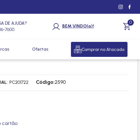
0
SA DE AJUDA?
BEM VINDO(a)!
206-7600
rcas
Ofertas
Comprar no Atacado
INHÃO VOLVO FH / NH 2015 > -
Código:
2590
IAL
PC201722
 cartão