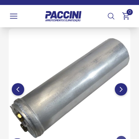
Página inicial
/
Produtos
/
Climatização
/
Filtros
/
Filtros
0
Secadores e Acumuladores