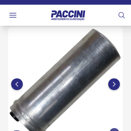
Página inicial
/
Produtos
/
Climatização
/
Filtros
/
Filtros
Secadores e Acumuladores