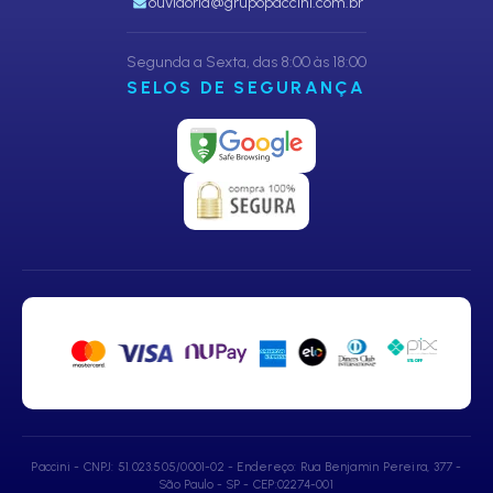
ouvidoria@grupopaccini.com.br
Segunda a Sexta, das 8:00 às 18:00
SELOS DE SEGURANÇA
Paccini - CNPJ: 51.023.505/0001-02 - Endereço: Rua Benjamin Pereira, 377 -
São Paulo - SP - CEP:02274-001