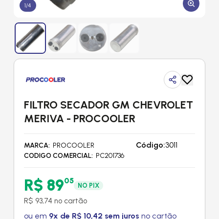
1
/
4
FILTRO SECADOR GM CHEVROLET
MERIVA - PROCOOLER
Código:
3011
MARCA
PROCOOLER
CODIGO COMERCIAL
PC201736
R$ 89
05
NO PIX
R$ 93,74 no cartão
ou em
9x de R$ 10,42 sem juros
no cartão