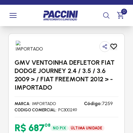
Página inicial
/
Produtos
/
Arrefecimento
/
GMV e Ventoinhas
0
/
GMV Ventoinhas
GMV VENTOINHA DEFLETOR FIAT
DODGE JOURNEY 2.4 / 3.5 / 3.6
2009 > / FIAT FREEMONT 2012 > -
IMPORTADO
Código:
7259
MARCA
IMPORTADO
CODIGO COMERCIAL
PC300249
R$ 687
08
NO PIX
ÚLTIMA UNIDADE