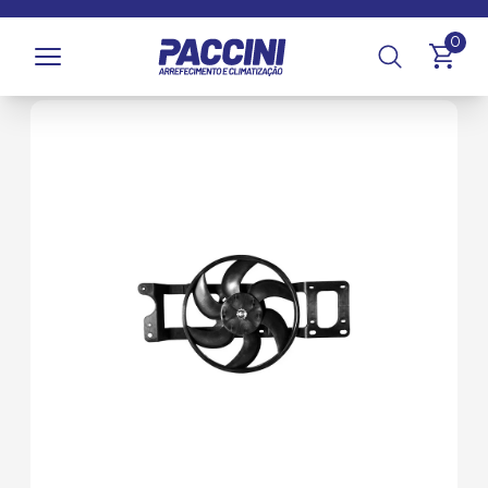
Página inicial
/
Produtos
/
Arrefecimento
/
GMV e Ventoinhas
0
/
GMV Ventoinhas