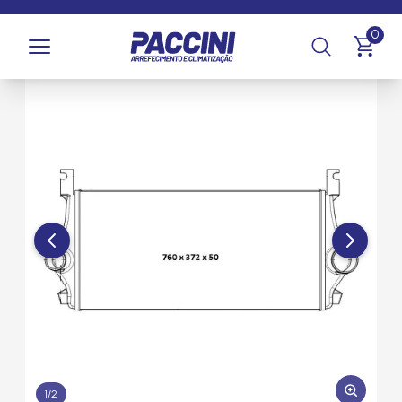
Página inicial
/
Produtos
/
Arrefecimento
/
Intercoolers
0
1
/
2