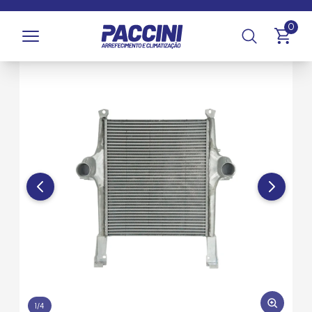
Página inicial
/
Produtos
/
Arrefecimento
/
Intercoolers
0
1
/
4