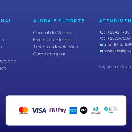
ONAL
AJUDA E SUPORTE
ATENDIME
i
Central de Vendas
(11) 2842-1480
(11) 2206-7600
es
Prazos e entrega
atendimento@p
s
Trocas e devoluções
ouvidoria@grup
Como comprar
vacidade
Segunda a Sexta, 
sco