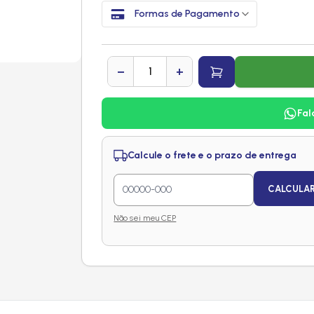
Formas de Pagamento
−
+
Fal
Calcule o frete e o prazo de entrega
CALCULA
Não sei meu CEP