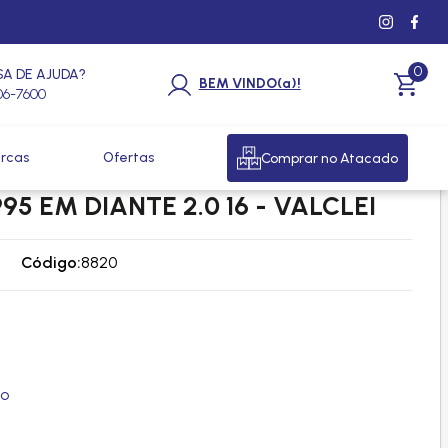
0
SA DE AJUDA?
BEM VINDO(a)!
206-7600
rcas
Ofertas
Comprar no Atacado
AGEN GOL / PARATI / SAVEIRO /
5 EM DIANTE 2.0 16 - VALCLEI
Código:
8820
ão