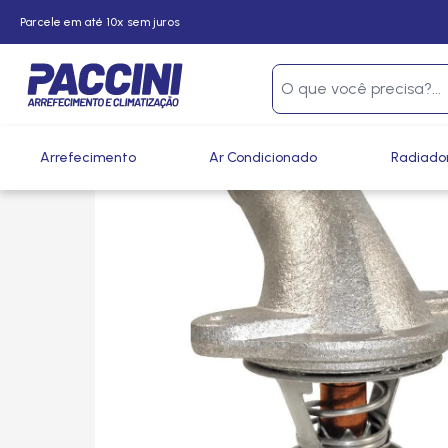
Parcele em até 10x sem juros
Página inicial
/
Produtos
/
Arrefecimento
/
Válvulas Termos
Arrefecimento
Ar Condicionado
Radiado