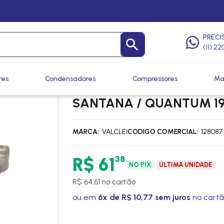
táticas
/
Válvulas Termostáticas
PRECI
(11) 2
res
Condensadores
Compressores
Ma
KIT VALVULA VW VOLKSW
SANTANA / QUANTUM 199
MARCA
VALCLEI
CODIGO COMERCIAL
128087
38
R$ 61
NO PIX
ÚLTIMA UNIDADE
R$ 64,61 no cartão
ou em
6x de R$ 10,77 sem juros
no cart