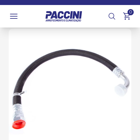
Página inicial
/
Produtos
/
Climatização
/
Mangueiras, Tubos
0
e Abraçadeiras
/
Mangueiras de Ar Condicionado Originais