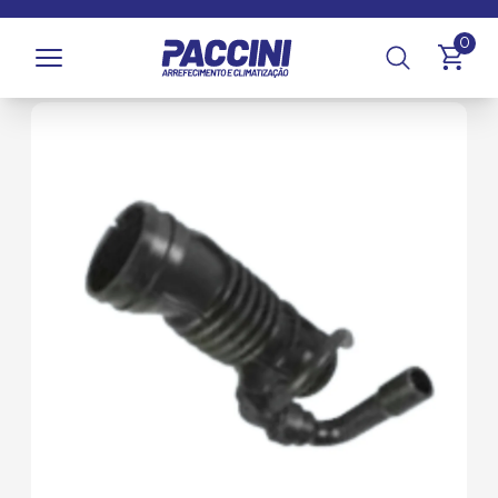
Página inicial
/
Produtos
/
Arrefecimento
/
Mangueiras,
0
Tubos e Abraçadeiras
/
Mangueiras de Filtro de Ar