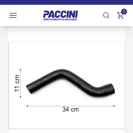
Página inicial
/
Produtos
/
Arrefecimento
/
Mangueiras,
0
Tubos e Abraçadeiras
/
Mangueiras de Radiador