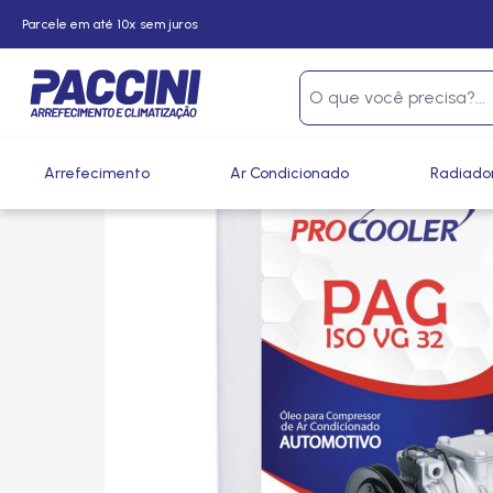
Parcele em até 10x sem juros
Página inicial
/
Produtos
/
Climatização
/
Fluidos, Gases e 
Arrefecimento
Ar Condicionado
Radiado