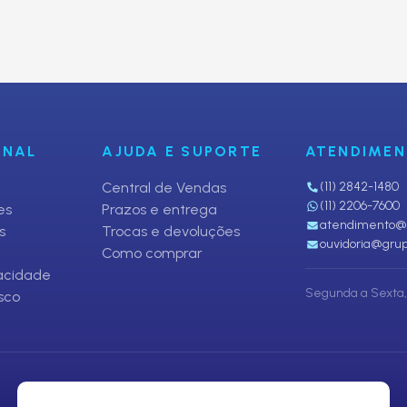
fertas
ONAL
AJUDA E SUPORTE
ATENDIME
i
Central de Vendas
(11) 2842-1480
(11) 2206-7600
es
Prazos e entrega
atendimento@p
s
Trocas e devoluções
ouvidoria@grup
Como comprar
vacidade
Segunda a Sexta, 
sco