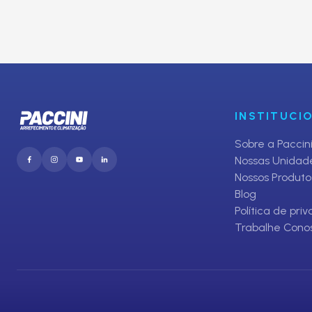
Inscreva-se em nosso Clube de O
E receba promoções exclusivas da Paccini
INSTITUCI
Sobre a Paccin
Nossas Unidad
Nossos Produto
Blog
Política de pri
Trabalhe Cono