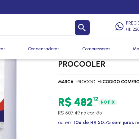
Óleos
/
Óleos
PRECI
(11) 2
res
Condensadores
Compressores
Ma
OLEO COMPRESSOR R1
PROCOOLER
MARCA
PROCOOLER
CODIGO COMERC
12
R$ 482
NO PIX
R$ 507,49 no cartão
ou em
10x de R$ 50,75 sem juros
n