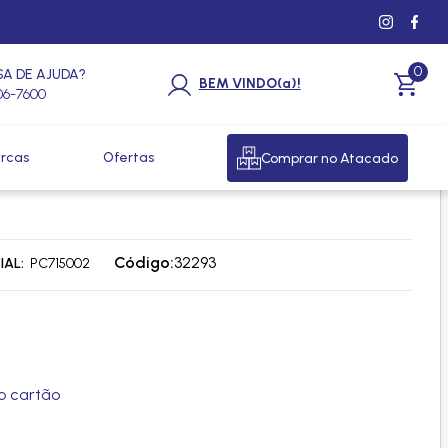
0
SA DE AJUDA?
BEM VINDO(a)!
206-7600
rcas
Ofertas
Comprar no Atacado
34A PAG 32 1 LITRO -
Código:
32293
IAL
PC715002
o cartão