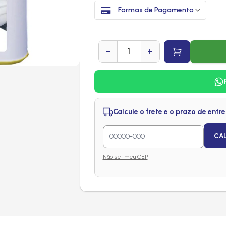
Formas de Pagamento
−
+
Calcule o frete e o prazo de entr
CA
Não sei meu CEP