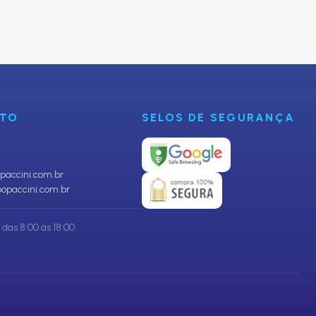
CADASTRAR
NTO
SELOS DE SEGURANÇA
accini.com.br
opaccini.com.br
das 8:00 às 18:00