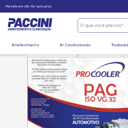
Parcele em até 10x sem juros
Página inicial
/
Produtos
/
Climatização
/
Fluidos, Gases e 
Arrefecimento
Ar Condicionado
Radiado