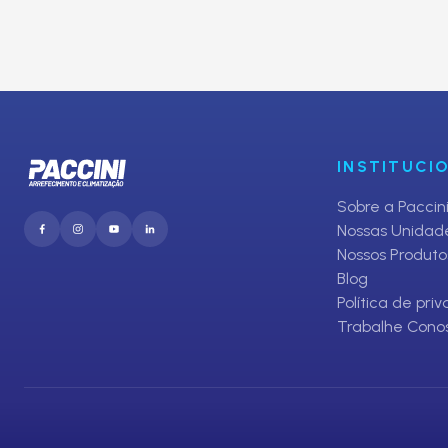
Inscreva-se em nosso Clube de O
E receba promoções exclusivas da Paccini
INSTITUCI
Sobre a Paccin
Nossas Unidad
Nossos Produto
Blog
Política de pri
Trabalhe Cono