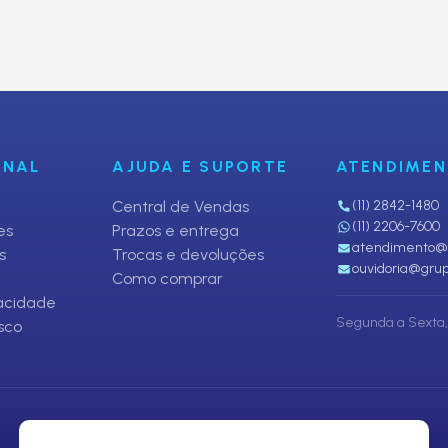
fertas
ONAL
AJUDA E SUPORTE
ATENDIME
i
Central de Vendas
(11) 2842-1480
(11) 2206-7600
es
Prazos e entrega
atendimento@p
s
Trocas e devoluções
ouvidoria@grup
Como comprar
vacidade
Segunda a Sexta, 
sco