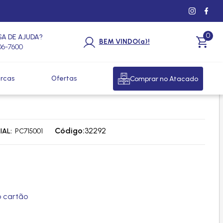
0
SA DE AJUDA?
BEM VINDO(a)!
206-7600
rcas
Ofertas
Comprar no Atacado
134A PAG 32 250ML -
Código:
32292
IAL
PC715001
 cartão