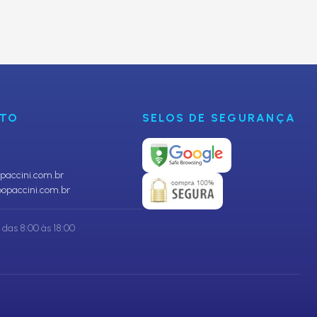
CADASTRAR
NTO
SELOS DE SEGURANÇA
accini.com.br
opaccini.com.br
das 8:00 às 18:00