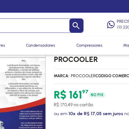
Óleos
/
Óleos
PRECI
(11) 2
res
Condensadores
Compressores
Ma
OLEO COMPRESSOR R
PROCOOLER
MARCA
PROCOOLER
CODIGO COMERC
97
R$ 161
NO PIX
R$ 170,49 no cartão
ou em
10x de R$ 17,05 sem juros
no