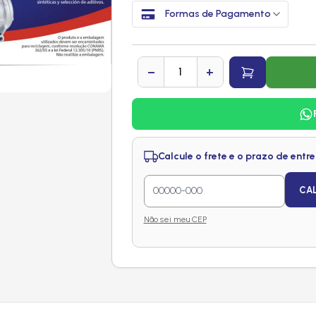
Formas de Pagamento
−
+
Calcule o frete e o prazo de entr
CA
Não sei meu CEP