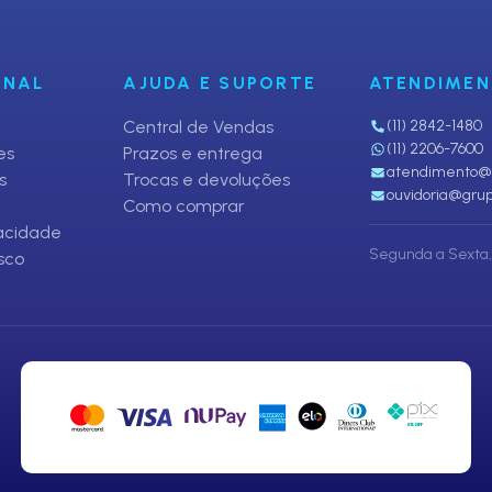
ONAL
AJUDA E SUPORTE
ATENDIME
i
Central de Vendas
(11) 2842-1480
(11) 2206-7600
es
Prazos e entrega
atendimento@p
s
Trocas e devoluções
ouvidoria@grup
Como comprar
vacidade
Segunda a Sexta, 
sco