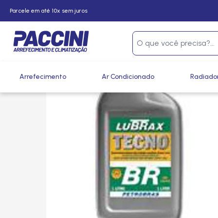
Parcele em até 10x sem juros
Página inicial
/
Produtos
/
Climatização
/
Fluidos, Gases e 
Arrefecimento
Ar Condicionado
Radiado