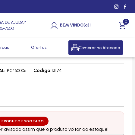
0
SA DE AJUDA?
BEM VINDO(a)!
206-7600
rcas
Ofertas
Comprar no Atacado
CNOSM - PETROBRAS
Código:
13174
AL
PC460006
PRODUTO ESGOTADO
 avisado assim que o produto voltar ao estoque!