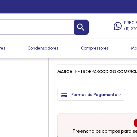
Óleos
/
Óleos
PRECI
(11) 2
res
Condensadores
Compressores
Ma
OLEO DE MOTOR TE
MARCA
PETROBRAS
CODIGO COMERCI
Formas de Pagamento
Preencha os campos para ser