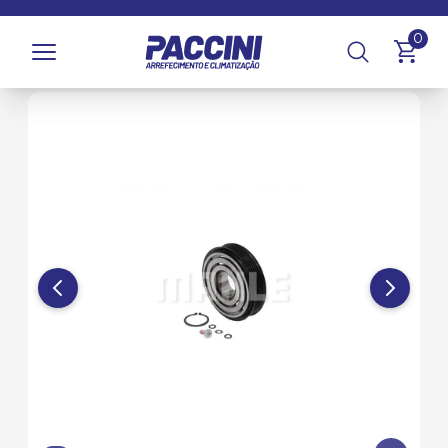
Página inicial
/
Produtos
/
Climatização
/
Compressores e
0
Componentes
/
Polias de Compressor