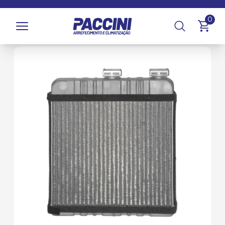
Página inicial
/
Produtos
/
Climatização
/
Radiadores de
0
Aquecimento