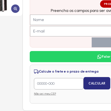
PRO
Preencha os campos para ser avi
Falar
Calcule o frete e o prazo de entrega
CALCULAR
Não sei meu CEP