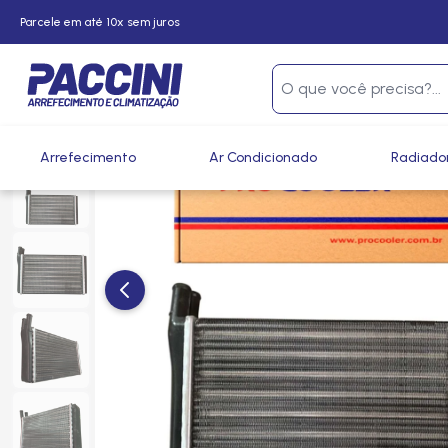
Parcele em até 10x sem juros
Página inicial
/
Produtos
/
Climatização
/
Radiadores de A
Arrefecimento
Ar Condicionado
Radiado