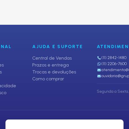
fertas
ONAL
AJUDA E SUPORTE
ATENDIME
i
Central de Vendas
(11) 2842-1480
(11) 2206-7600
es
Prazos e entrega
atendimento@p
s
Trocas e devoluções
ouvidoria@grup
Como comprar
vacidade
Segunda a Sexta, 
sco