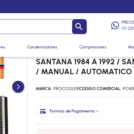
quecimento
PRECI
(11) 2
res
Condensadores
Compressores
Ma
RADIADOR AQUECIMENTO
SANTANA 1984 A 1992 / S
/ MANUAL / AUTOMATICO
MARCA
PROCOOLER
CODIGO COMERCIAL
PC400
Formas de Pagamento