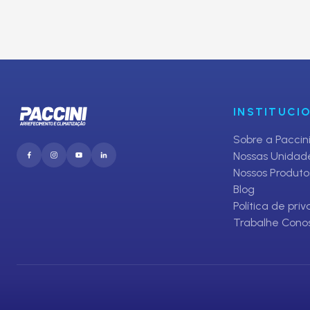
Inscreva-se em nosso Clube de O
E receba promoções exclusivas da Paccini
INSTITUCI
Sobre a Paccin
Nossas Unidad
Nossos Produto
Blog
Política de pri
Trabalhe Cono