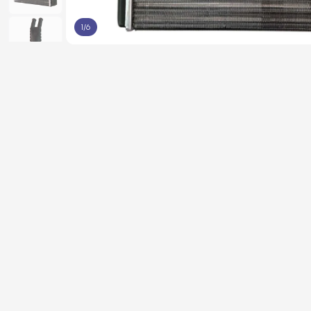
1
/
6