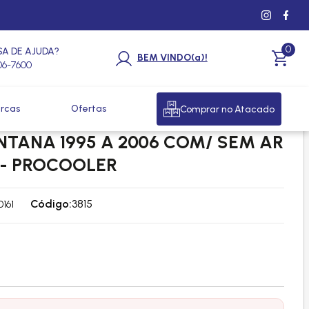
0
SA DE AJUDA?
BEM VINDO(a)!
206-7600
rcas
Ofertas
Comprar no Atacado
 VW VOLKSWAGEN PASSAT /
ANTANA 1995 A 2006 COM/ SEM AR
 - PROCOOLER
Código:
3815
161