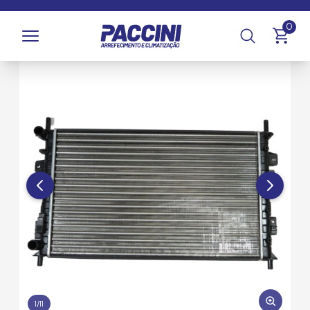
Página inicial
/
Produtos
/
Arrefecimento
/
Radiadores
0
1
/
11