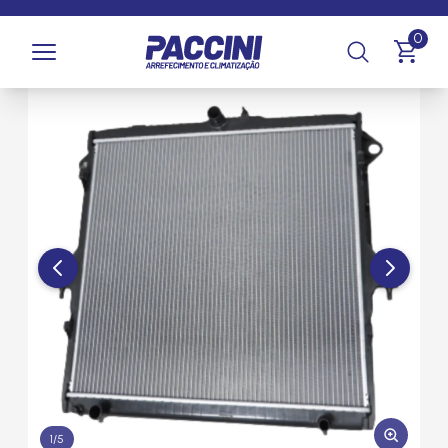
Página inicial
/
Produtos
/
Arrefecimento
/
Radiadores
0
1
/
5