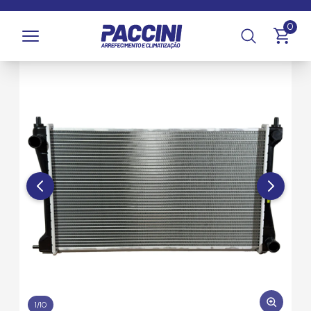
Página inicial
/
Produtos
/
Arrefecimento
/
Radiadores
0
1
/
10