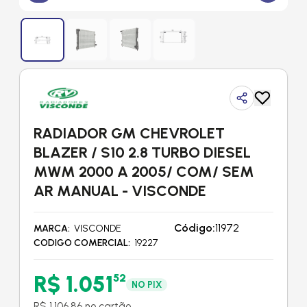
RADIADOR GM CHEVROLET
BLAZER / S10 2.8 TURBO DIESEL
MWM 2000 A 2005/ COM/ SEM
AR MANUAL - VISCONDE
Código:
11972
MARCA
VISCONDE
CODIGO COMERCIAL
19227
R$ 1.051
52
NO PIX
R$ 1.106,86 no cartão