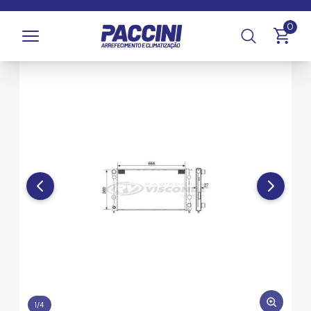
Página inicial
/
Produtos
/
Arrefecimento
/
Radiadores
0
1
/
4