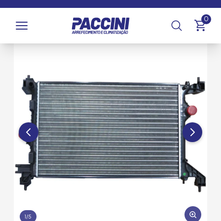
Página inicial
/
Produtos
/
Arrefecimento
/
Radiadores
0
1
/
5