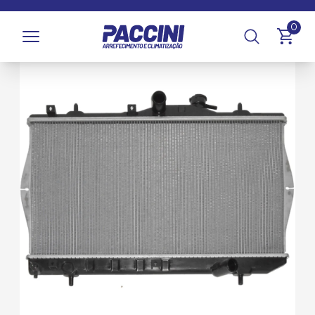
Página inicial
/
Produtos
/
Arrefecimento
/
Radiadores
0