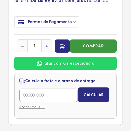
ou em
10x de R$ 87,37 sem juros
no cartão
Formas de Pagamento
−
+
COMPRAR
Falar com um especialista
Calcule o frete e o prazo de entrega
CALCULAR
Não sei meu CEP