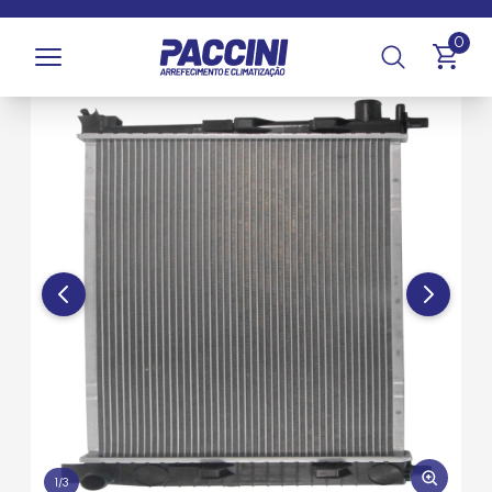
Página inicial
/
Produtos
/
Arrefecimento
/
Radiadores
0
1
/
3