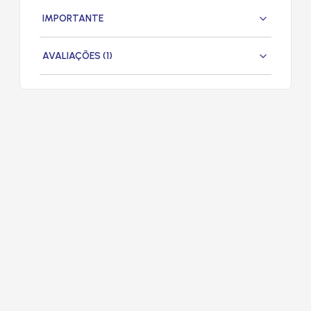
IMPORTANTE
AVALIAÇÕES (1)
PRODUTOS
RELACIONADOS
RADIADOR
RADIADOR
RADI