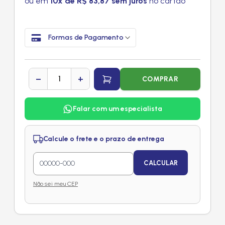
ou em
10x de R$ 83,87 sem juros
no cartão
Formas de Pagamento
−
+
COMPRAR
Falar com um especialista
Calcule o frete e o prazo de entrega
CALCULAR
Não sei meu CEP