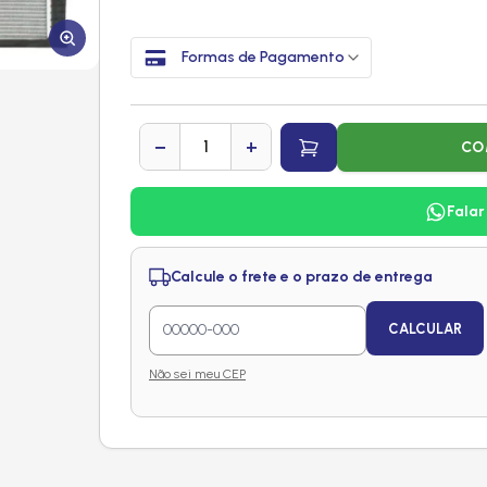
Formas de Pagamento
−
+
CO
Falar
Calcule o frete e o prazo de entrega
CALCULAR
Não sei meu CEP