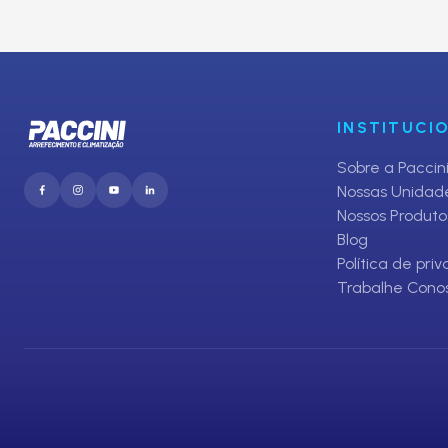
Inscreva-se em nosso Clube de O
E receba promoções exclusivas da Paccini
INSTITUCI
Sobre a Paccin
Nossas Unidad
Nossos Produto
Blog
Política de pri
Trabalhe Cono