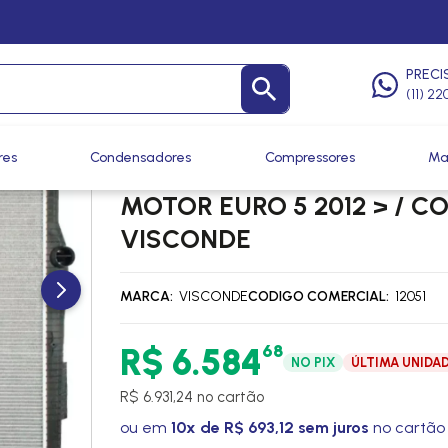
PRECI
(11) 2
res
Condensadores
Compressores
Ma
RADIADOR PARA SCANIA SER
MOTOR EURO 5 2012 > / 
VISCONDE
MARCA
VISCONDE
CODIGO COMERCIAL
12051
68
R$ 6.584
NO PIX
ÚLTIMA UNIDA
R$ 6.931,24 no cartão
ou em
10x de R$ 693,12 sem juros
no cartão