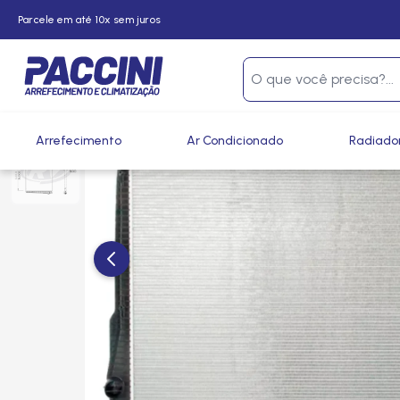
Parcele em até 10x sem juros
Página inicial
/
Produtos
/
Arrefecimento
/
Radiadores
Arrefecimento
Ar Condicionado
Radiado