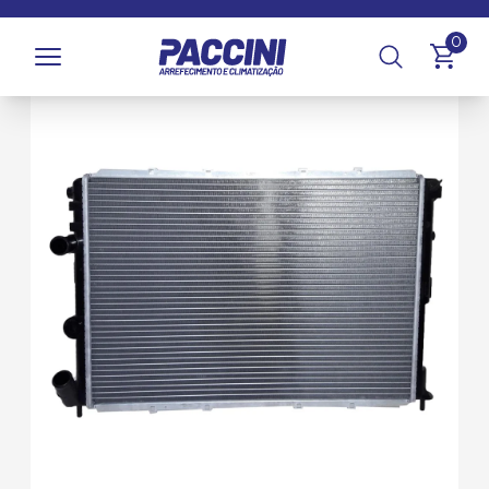
Página inicial
/
Produtos
/
Arrefecimento
/
Radiadores
0