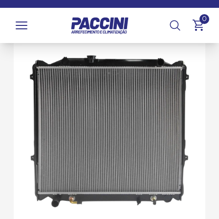
Página inicial
/
Produtos
/
Arrefecimento
/
Radiadores
0